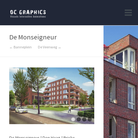
De Monseigneur
← Banneplein
De Veenweg →
De Monseigneur | Den Haag | Brickx